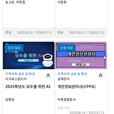
송고은, 최현철
이현정
종료
2025.06.22
~
2026.01.12
종료
2025.06.22
~
2026.01.12
상시 접수
신청 마감
지역사회 공유 및 확산
지역사회 공유 및 확산
미크로스칼리지
공개강의
2025학년도 모두를 위한 AI
개인정보관리사(CPPG)
임명임
박종철변호사
신청 기간
2024.06.18
~
2025.01.12